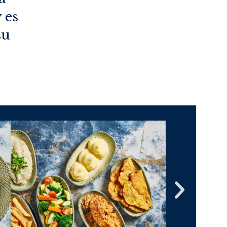
 es
su